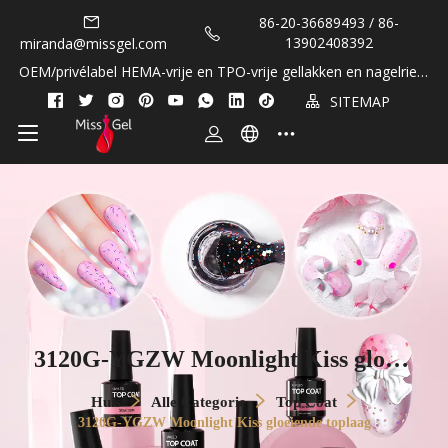
86-20-36689493 / 86-
13902408392
miranda@missgel.com
OEM/privélabel HEMA-vrije en TPO-vrije gellakken en nagelriem
oliën!
SITEMAP
3120G-YGZW Moonlight Kiss gloeie
nde toplaag
Huis
Alle Categorie
Top Coat
3120G-YGZW Moonlight Kiss gloeiende toplaag