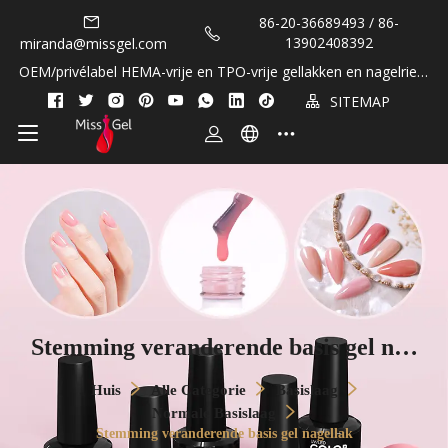
86-20-36689493 / 86-
13902408392
miranda@missgel.com
OEM/privélabel HEMA-vrije en TPO-vrije gellakken en nagelriem
oliën!
SITEMAP
Stemming veranderende basis gel nag
ellak
Huis
Alle Categorie
Basislaag
Normale Basislaag
Stemming veranderende basis gel nagellak