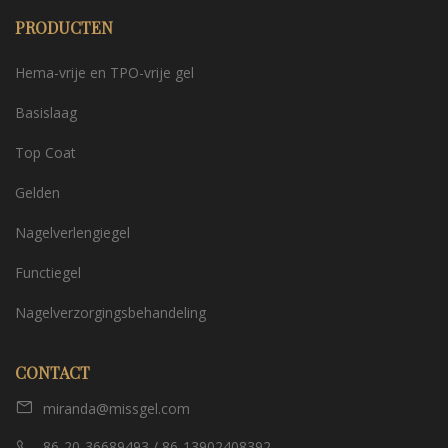
PRODUCTEN
Hema-vrije en TPO-vrije gel
Basislaag
Top Coat
Gelden
Nagelverlengiegel
Functiegel
Nagelverzorgingsbehandeling
CONTACT
miranda@missgel.com
86-20-36689493 / 86-13902408392