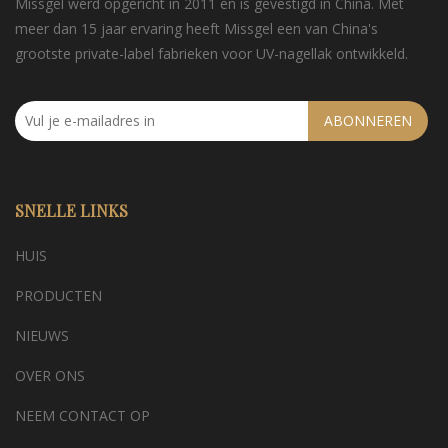
Missgel werd opgericht in 2011 en is gevestigd in China. Met
meer dan 15 jaar ervaring heeft Missgel een van China's
grootste private-label fabrieken voor UV-nagellak ontwikkeld.
ABONNEREN
SNELLE LINKS
HUIS
PRODUCTEN
NIEUWS
OVER ONS
NEEM CONTACT OP