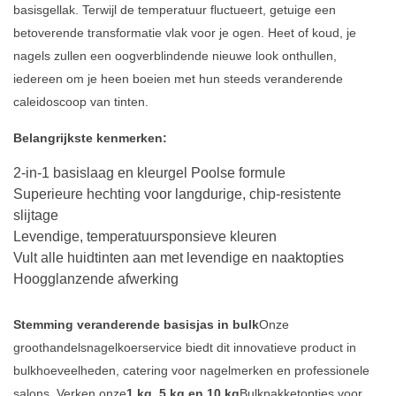
basisgellak. Terwijl de temperatuur fluctueert, getuige een
betoverende transformatie vlak voor je ogen. Heet of koud, je
nagels zullen een oogverblindende nieuwe look onthullen,
iedereen om je heen boeien met hun steeds veranderende
caleidoscoop van tinten.
Belangrijkste kenmerken:
2-in-1 basislaag en kleurgel Poolse formule
Superieure hechting voor langdurige, chip-resistente
slijtage
Levendige, temperatuursponsieve kleuren
Vult alle huidtinten aan met levendige en naaktopties
Hoogglanzende afwerking
Stemming veranderende basisjas in bulk
Onze
groothandelsnagelkoerservice biedt dit innovatieve product in
bulkhoeveelheden, catering voor nagelmerken en professionele
salons. Verken onze
1 kg, 5 kg en 10 kg
Bulkpakketopties voor